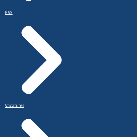
RSS
Vacatures