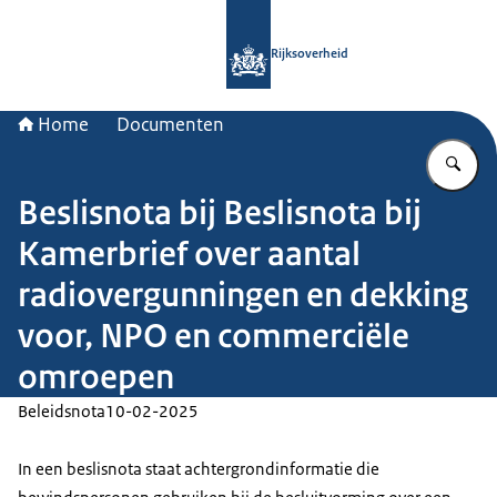
Naar de homepage van Rijksoverheid
Rijksoverheid
Home
Documenten
Vu
Beslisnota bij Beslisnota bij
Kamerbrief over aantal
radiovergunningen en dekking
voor, NPO en commerciële
omroepen
Beleidsnota
10-02-2025
In een beslisnota staat achtergrondinformatie die