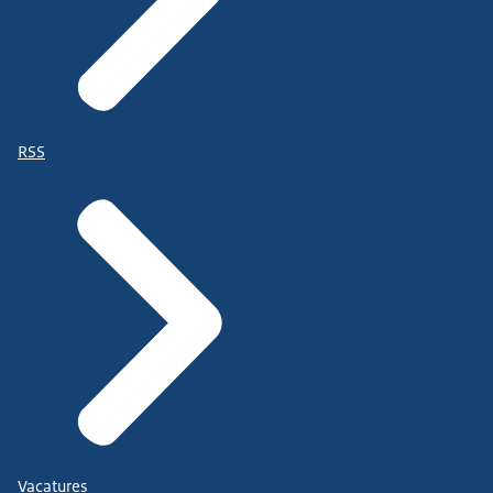
RSS
Vacatures