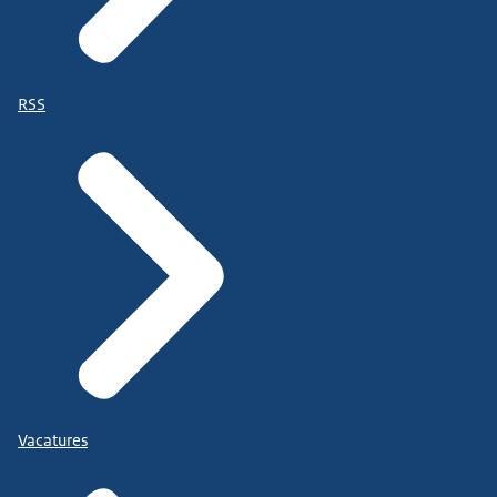
RSS
Vacatures