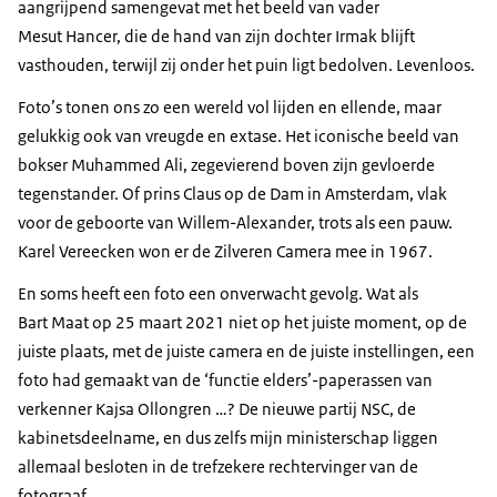
aangrijpend samengevat met het beeld van vader
Mesut Hancer, die de hand van zijn dochter Irmak blijft
vasthouden, terwijl zij onder het puin ligt bedolven. Levenloos.
Foto’s tonen ons zo een wereld vol lijden en ellende, maar
gelukkig ook van vreugde en extase. Het iconische beeld van
bokser Muhammed Ali, zegevierend boven zijn gevloerde
tegenstander. Of prins Claus op de Dam in Amsterdam, vlak
voor de geboorte van Willem-Alexander, trots als een pauw.
Karel Vereecken won er de Zilveren Camera mee in 1967.
En soms heeft een foto een onverwacht gevolg. Wat als
Bart Maat op 25 maart 2021 niet op het juiste moment, op de
juiste plaats, met de juiste camera en de juiste instellingen, een
foto had gemaakt van de ‘functie elders’-paperassen van
verkenner Kajsa Ollongren …? De nieuwe partij NSC, de
kabinetsdeelname, en dus zelfs mijn ministerschap liggen
allemaal besloten in de trefzekere rechtervinger van de
fotograaf.