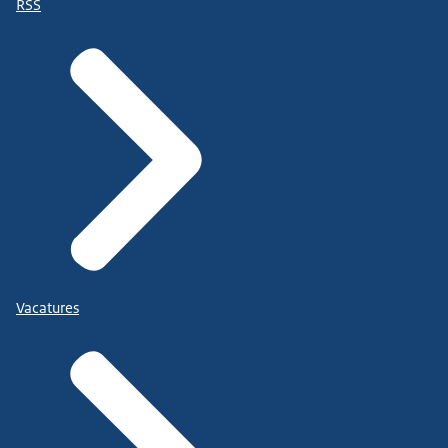
RSS
Vacatures