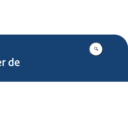
.nl
Vul in wat u z
r de