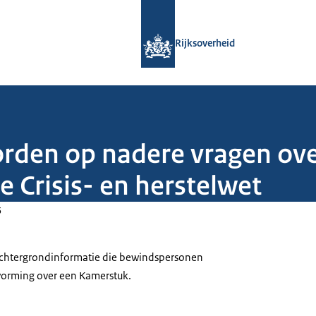
Naar de homepage van Rijksoverheid
Rijksoverheid
orden op nadere vragen ove
 Crisis- en herstelwet
5
 achtergrondinformatie die bewindspersonen
tvorming over een Kamerstuk.