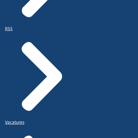
RSS
Vacatures