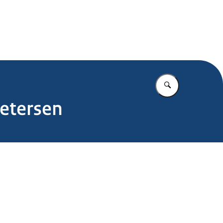
.nl
Vul in wat u z
Petersen