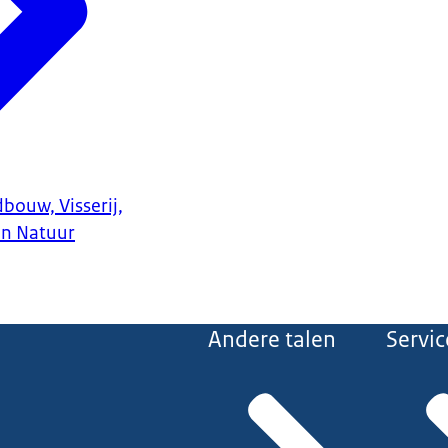
bouw, Visserij,
en Natuur
Andere talen
Servic