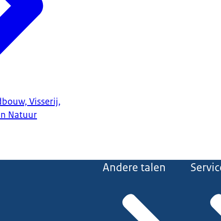
bouw, Visserij,
en Natuur
Andere talen
Servic