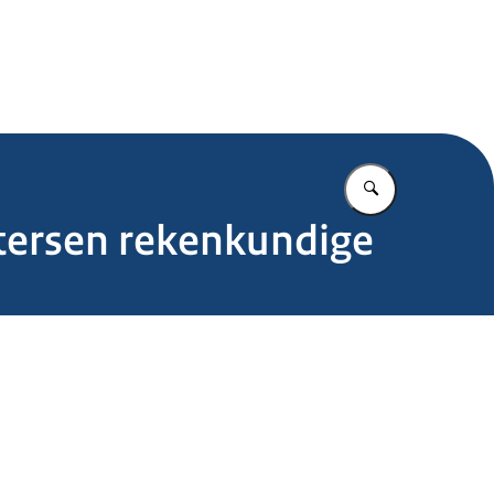
.nl
Vul in wat u z
etersen rekenkundige