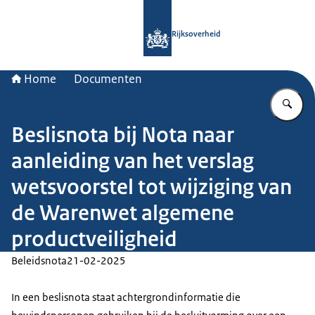
Naar de homepage van Rijksoverheid
Rijksoverheid
Home
Documenten
Vu
Beslisnota bij Nota naar
aanleiding van het verslag
wetsvoorstel tot wijziging van
de Warenwet algemene
productveiligheid
Beleidsnota
21-02-2025
In een beslisnota staat achtergrondinformatie die