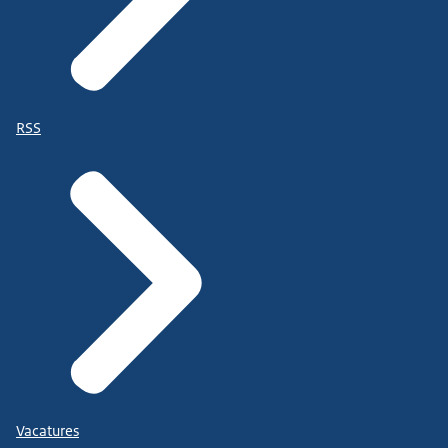
RSS
Vacatures