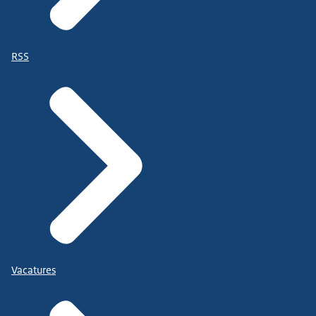
RSS
Vacatures