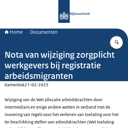
Naar de homepage van Rijksoverheid
Rijksoverheid
Home
Documenten
Vu
Nota van wijziging zorgplicht
werkgevers bij registratie
arbeidsmigranten
Kamerstuk
21-02-2025
Wijziging van de Wet allocatie arbeidskrachten door
intermediairs en enige andere wetten in verband met de
invoering van regels voor het verlenen van toelating voor het
ter beschikking stellen van arbeidskrachten (Wet toelating