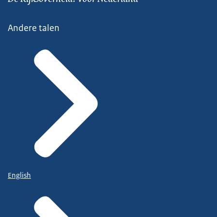
Andere talen
English