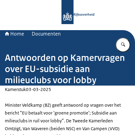
Naar de homepage van Rijksoverheid
Rijksoverheid
Home
Documenten
Vu
Antwoorden op Kamervragen
over EU-subsidie aan
milieuclubs voor lobby
Kamerstuk
03-03-2025
Minister Veldkamp (BZ) geeft antwoord op vragen over het
bericht “EU betaalt voor ‘groene promotie’; Subsidie aan
milieuclubs in ruil voor lobby”. De Tweede Kamerleden
Omtzigt, Van Waveren (beiden NSC) en Van Campen (VVD)