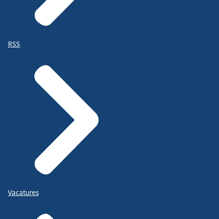
RSS
Vacatures