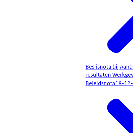
Beslisnota bij Aan
resultaten Werkgev
Beleidsnota
18-12