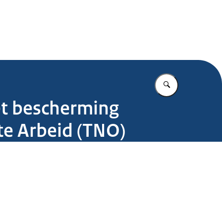
.nl
Vul in wat u z
et bescherming
te Arbeid (TNO)