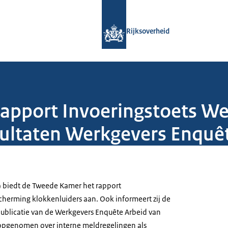
Naar de homepage van Rijksoverheid
Rijksoverheid
 rapport Invoeringstoets W
sultaten Werkgevers Enquê
) biedt de Tweede Kamer het rapport
cherming klokkenluiders aan. Ook informeert zij de
ublicatie van de Werkgevers Enquête Arbeid van
 opgenomen over interne meldregelingen als