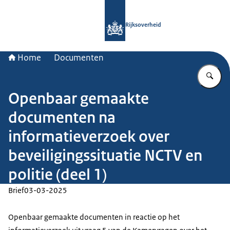
Naar de homepage van Rijksoverheid
Rijksoverheid
Home
Documenten
Vu
Openbaar gemaakte
documenten na
informatieverzoek over
beveiligingssituatie NCTV en
politie (deel 1)
Brief
03-03-2025
Openbaar gemaakte documenten in reactie op het