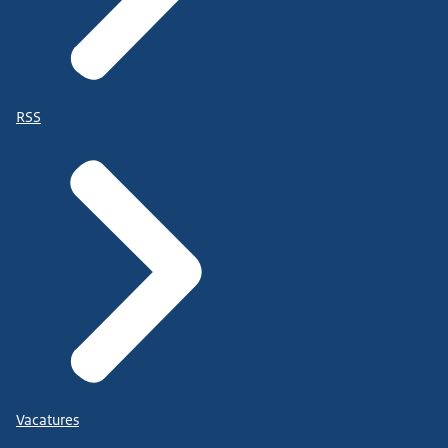
RSS
Vacatures