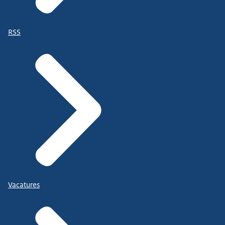
RSS
Vacatures