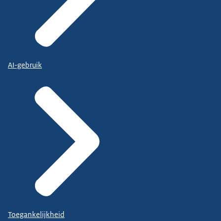
AI-gebruik
Toegankelijkheid