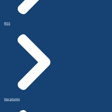
RSS
Vacatures