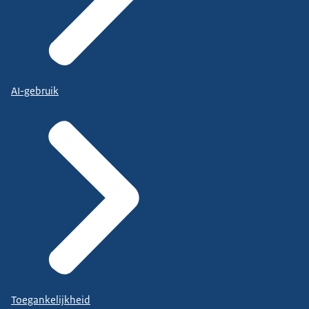
AI-gebruik
Toegankelijkheid