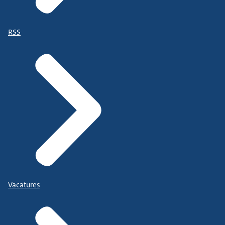
RSS
Vacatures