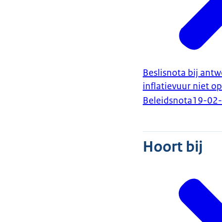
Beslisnota bij ant
inflatievuur niet op
Beleidsnota
19-02
Hoort bij