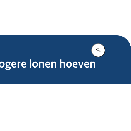
.nl
Vul in wat u z
Hogere lonen hoeven