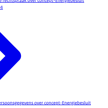
e rechtspraak over concept-Energiebesluit
24
Persoonsgegevens over concept-Energiebesluit