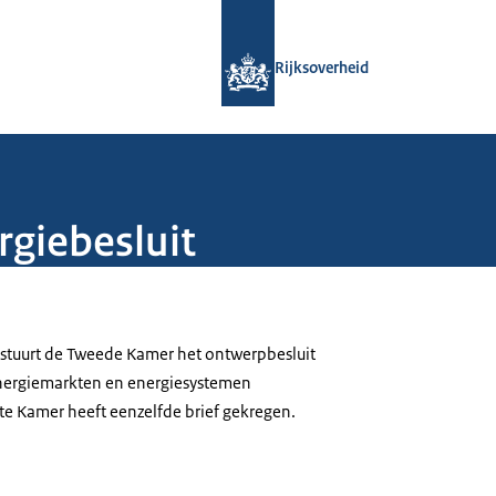
Naar de homepage van Rijksoverheid
Rijksoverheid
rgiebesluit
stuurt de Tweede Kamer het ontwerpbesluit
nergiemarkten en energiesystemen
ste Kamer heeft eenzelfde brief gekregen.