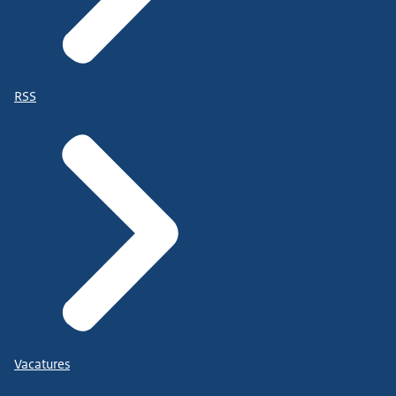
RSS
Vacatures