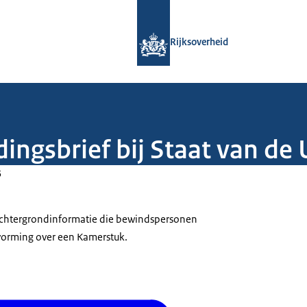
Naar de homepage van Rijksoverheid
Rijksoverheid
dingsbrief bij Staat van de
5
 achtergrondinformatie die bewindspersonen
tvorming over een Kamerstuk.