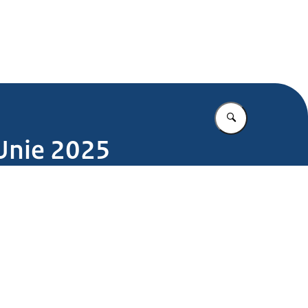
.nl
Vul in wat u z
 Unie 2025