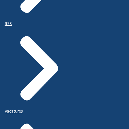
RSS
Vacatures