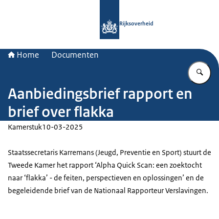
Naar de homepage van Rijksoverheid
Rijksoverheid
Home
Documenten
Vu
Aanbiedingsbrief rapport en
brief over flakka
Kamerstuk
10-03-2025
Staatssecretaris Karremans (Jeugd, Preventie en Sport) stuurt de
Tweede Kamer het rapport ‘Alpha Quick Scan: een zoektocht
naar ‘flakka’ - de feiten, perspectieven en oplossingen’ en de
begeleidende brief van de Nationaal Rapporteur Verslavingen.