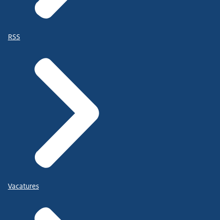
RSS
Vacatures