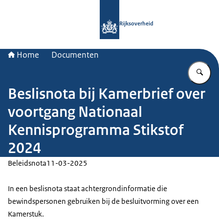
Naar de homepage van Rijksoverheid
Rijksoverheid
Home
Documenten
Vu
Beslisnota bij Kamerbrief over
voortgang Nationaal
Kennisprogramma Stikstof
2024
Beleidsnota
11-03-2025
In een beslisnota staat achtergrondinformatie die
bewindspersonen gebruiken bij de besluitvorming over een
Kamerstuk.