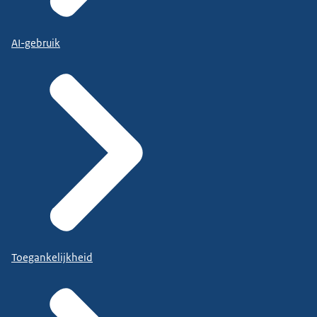
AI-gebruik
Toegankelijkheid