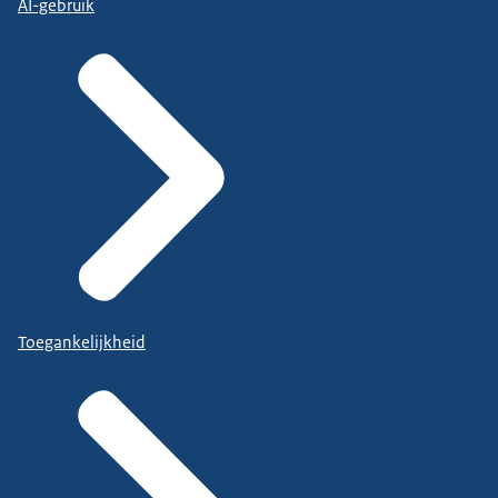
AI-gebruik
Toegankelijkheid