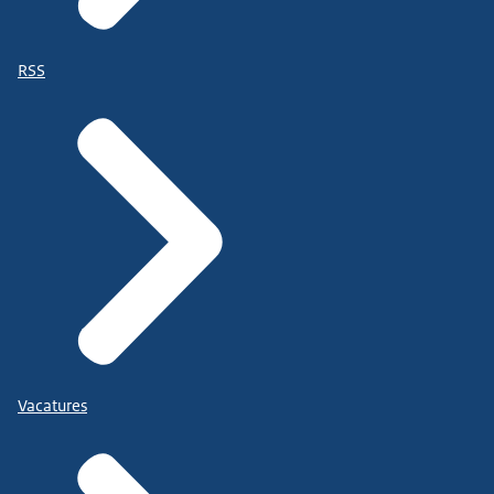
RSS
Vacatures