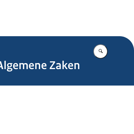
.nl
Vul in wat u z
 Algemene Zaken