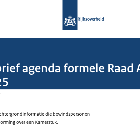
Naar de homepage van Rijksoverheid
Rijksoverheid
brief agenda formele Raad
25
5
 achtergrondinformatie die bewindspersonen
tvorming over een Kamerstuk.