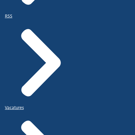
RSS
Vacatures