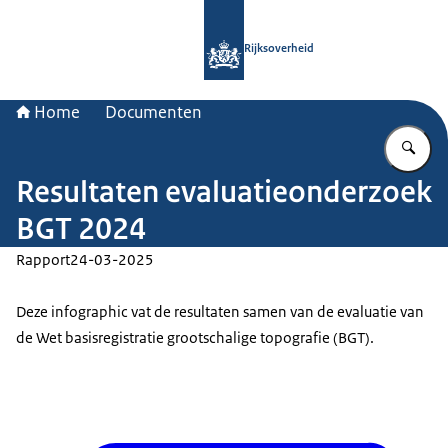
Naar de homepage van Rijksoverheid
Rijksoverheid
Home
Documenten
Vu
Resultaten evaluatieonderzoek
BGT 2024
Rapport
24-03-2025
Deze infographic vat de resultaten samen van de evaluatie van
de Wet basisregistratie grootschalige topografie (BGT).