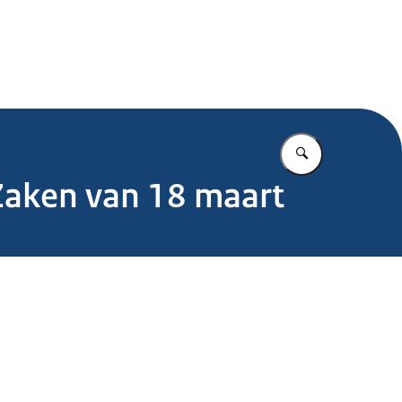
.nl
Vul in wat u z
Zaken van 18 maart