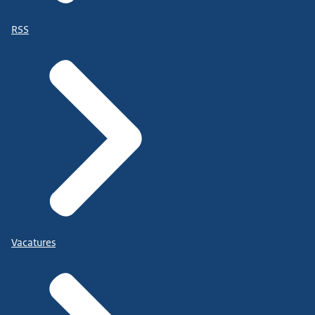
RSS
Vacatures