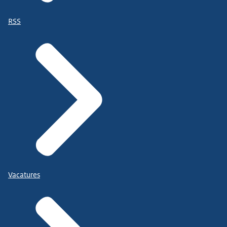
RSS
Vacatures