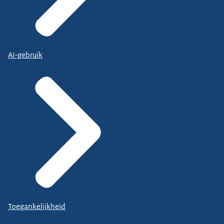
AI-gebruik
Toegankelijkheid