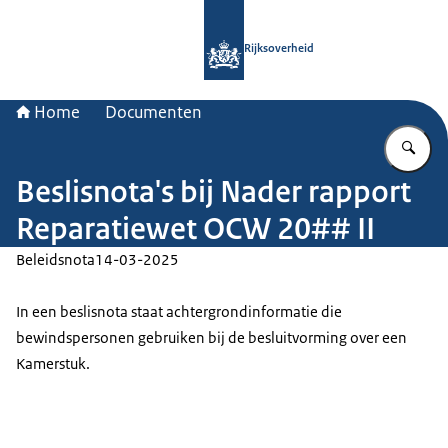
Naar de homepage van Rijksoverheid
Rijksoverheid
Home
Documenten
Vu
Beslisnota's bij Nader rapport
Reparatiewet OCW 20## II
Beleidsnota
14-03-2025
In een beslisnota staat achtergrondinformatie die
bewindspersonen gebruiken bij de besluitvorming over een
Kamerstuk.