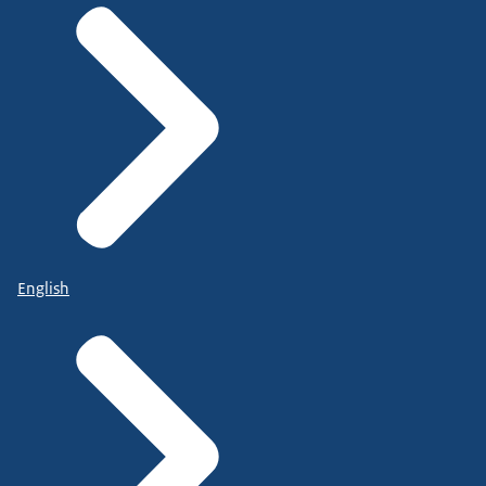
English