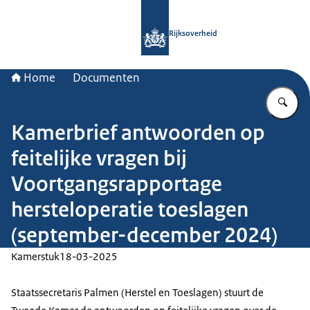
Naar de homepage van Rijksoverheid
Rijksoverheid
Home
Documenten
Vu
Kamerbrief antwoorden op
feitelijke vragen bij
Voortgangsrapportage
hersteloperatie toeslagen
(september-december 2024)
Kamerstuk
18-03-2025
Staatssecretaris Palmen (Herstel en Toeslagen) stuurt de