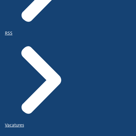
RSS
Vacatures