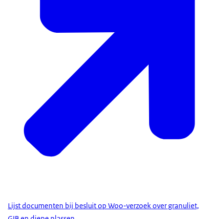
Lijst documenten bij besluit op Woo-verzoek over granuliet,
GIB en diepe plassen