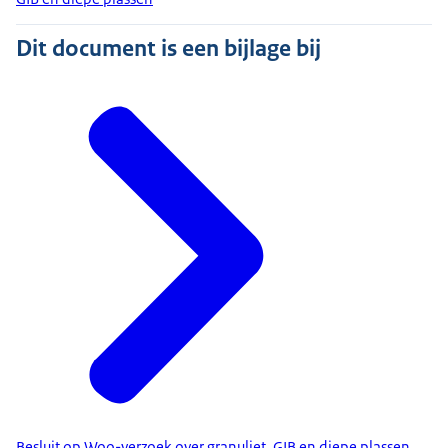
Dit document is een bijlage bij
Besluit op Woo-verzoek over granuliet, GIB en diepe plassen