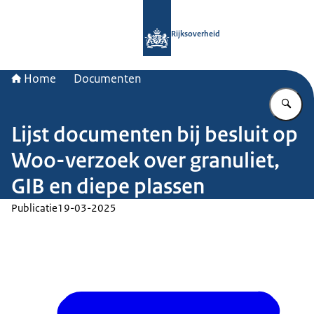
Naar de homepage van Rijksoverheid
Rijksoverheid
Home
Documenten
Vu
Lijst documenten bij besluit op
Woo-verzoek over granuliet,
GIB en diepe plassen
Publicatie
19-03-2025