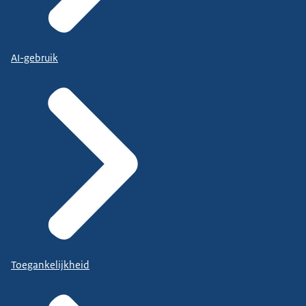
AI-gebruik
Toegankelijkheid