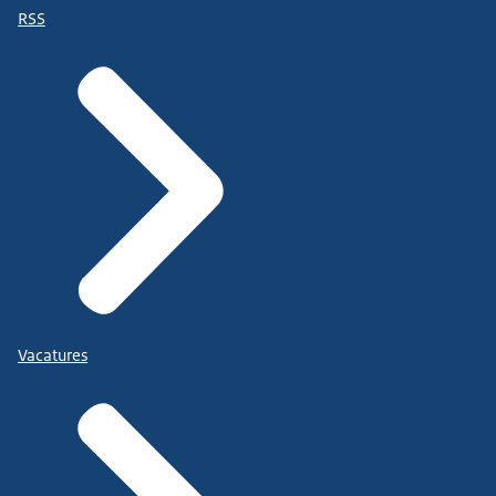
RSS
Vacatures