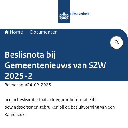
Naar de homepage van Rijksoverheid
Rijksoverheid
Home
Documenten
Vu
Beslisnota bij
Gemeentenieuws van SZW
2025-2
Beleidsnota
24-02-2025
In een beslisnota staat achtergrondinformatie die
bewindspersonen gebruiken bij de besluitvorming van een
Kamerstuk.