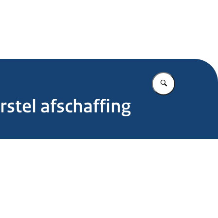
.nl
Vul in wat u z
stel afschaffing