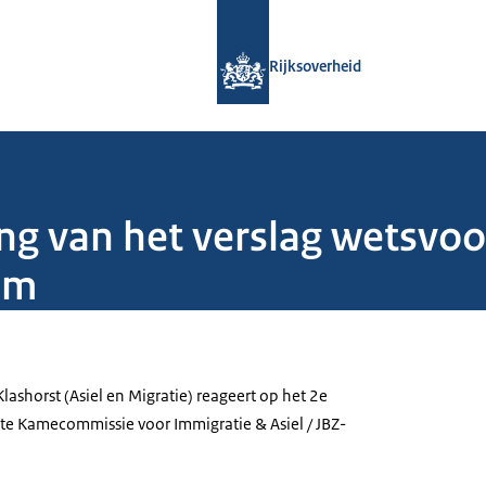
Naar de homepage van Rijksoverheid
Rijksoverheid
ng van het verslag wetsvoor
om
Klashorst (Asiel en Migratie) reageert op het 2e
ste Kamecommissie voor Immigratie & Asiel / JBZ-