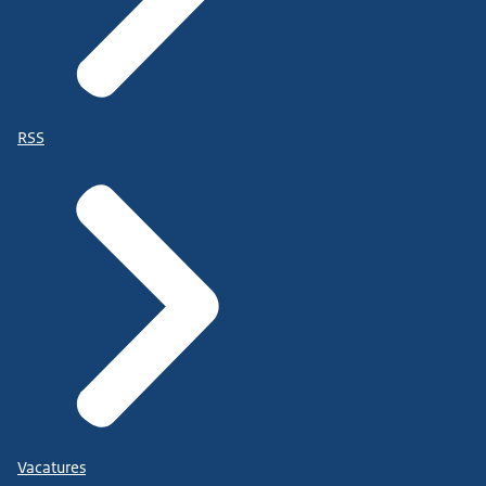
RSS
Vacatures