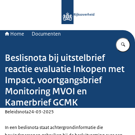
Naar de homepage van Rijksoverheid
Rijksoverheid
Home
Documenten
Vu
Beslisnota bij uitstelbrief
reactie evaluatie Inkopen met
Impact, voortgangsbrief
Monitoring MVOI en
Kamerbrief GCMK
Beleidsnota
24-03-2025
In een beslisnota staat achtergrondinformatie die