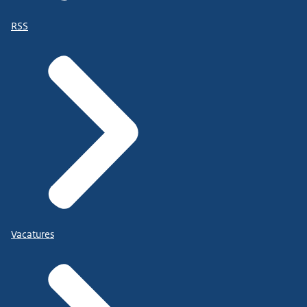
RSS
Vacatures