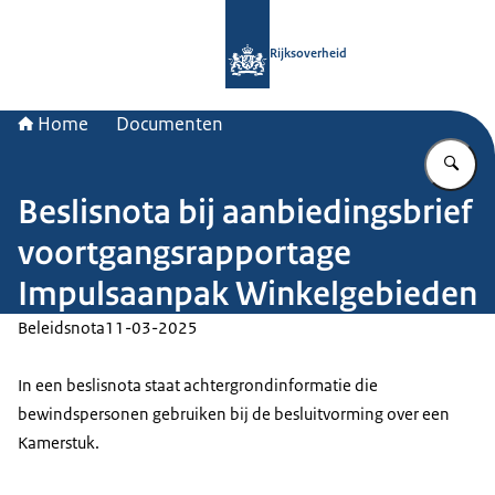
Naar de homepage van Rijksoverheid
Rijksoverheid
Home
Documenten
Vu
Beslisnota bij aanbiedingsbrief
voortgangsrapportage
Impulsaanpak Winkelgebieden
Beleidsnota
11-03-2025
In een beslisnota staat achtergrondinformatie die
bewindspersonen gebruiken bij de besluitvorming over een
Kamerstuk.