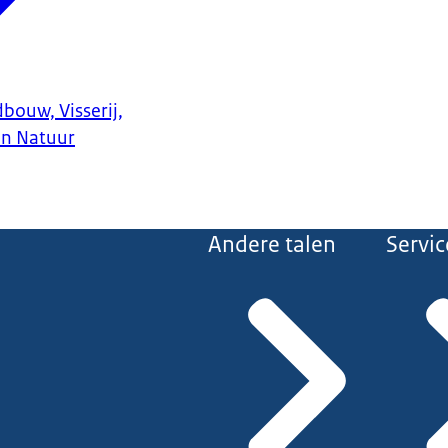
bouw, Visserij,
en Natuur
Andere talen
Servic