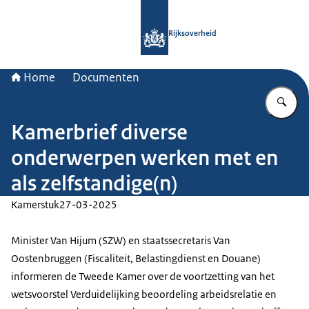
Naar de homepage van Rijksoverheid
Rijksoverheid
Home
Documenten
Vu
Kamerbrief diverse
onderwerpen werken met en
als zelfstandige(n)
Kamerstuk
27-03-2025
Minister Van Hijum (SZW) en staatssecretaris Van
Oostenbruggen (Fiscaliteit, Belastingdienst en Douane)
informeren de Tweede Kamer over de voortzetting van het
wetsvoorstel Verduidelijking beoordeling arbeidsrelatie en