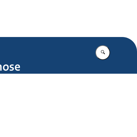
.nl
Vul in wat u z
hose