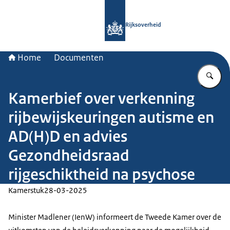
Naar de homepage van Rijksoverheid
Rijksoverheid
Home
Documenten
Vu
Kamerbief over verkenning
rijbewijskeuringen autisme en
AD(H)D en advies
Gezondheidsraad
rijgeschiktheid na psychose
Kamerstuk
28-03-2025
Minister Madlener (IenW) informeert de Tweede Kamer over de