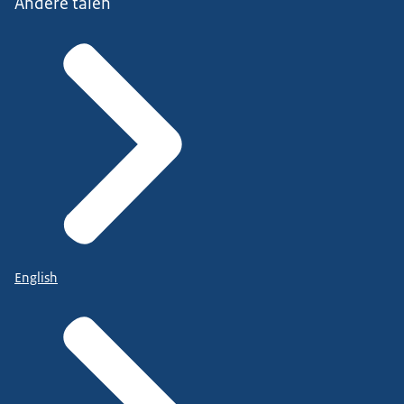
Andere talen
English