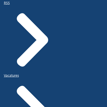
RSS
Vacatures