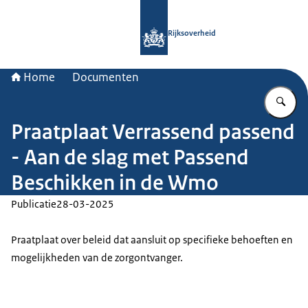
Naar de homepage van Rijksoverheid
Rijksoverheid
Home
Documenten
Vu
Praatplaat Verrassend passend
- Aan de slag met Passend
Beschikken in de Wmo
Publicatie
28-03-2025
Praatplaat over beleid dat aansluit op specifieke behoeften en
mogelijkheden van de zorgontvanger.