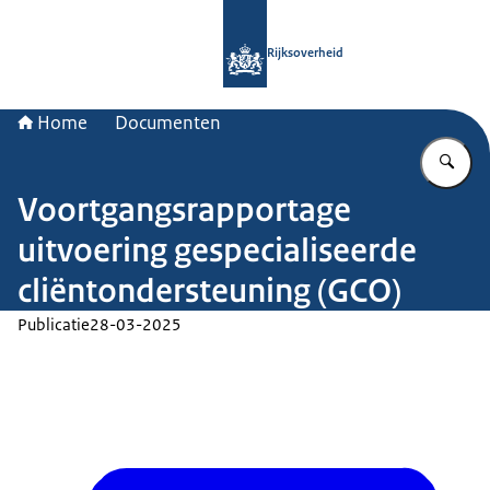
Naar de homepage van Rijksoverheid
Rijksoverheid
Home
Documenten
Vu
Voortgangsrapportage
uitvoering gespecialiseerde
cliëntondersteuning (GCO)
Publicatie
28-03-2025